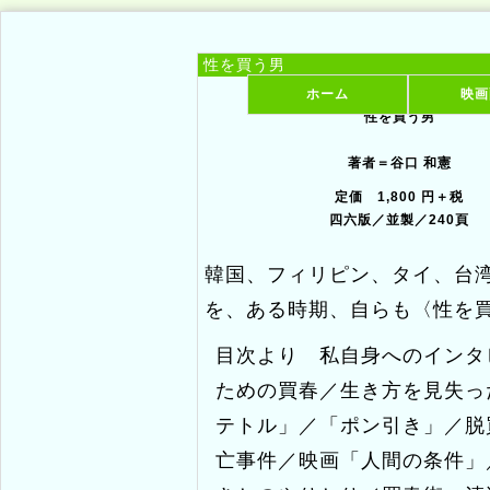
ホーム
映画
性を買う男
性を買う男
著者＝谷口 和憲
定価 1,800 円＋税
四六版／並製／240頁