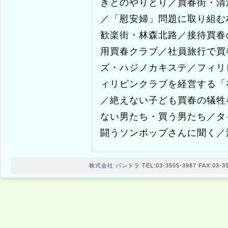
韓国、フィリピン、タイ、台
を、ある時期、自らも〈性を
目次より 私自身へのインタ
ための買春／生き方を見失っ
テトル」／「ポン引き」／脱
亡事件／映画「人間の条件」
きとのやりとり／買春街・清
／「慰安婦」問題に取り組む
歓楽街・林森北路／接待買春
用買春クラブ／社員旅行で買
ズ・ハジノカキステ／フィリ
ィリピンクラブを経営する「
／絶えない子ども買春の犠牲