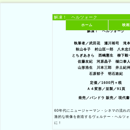
ホーム
映画
解凍！ ヘルツォーク
解凍！ ヘルツォーク
執筆者／武田花 瀬川裕司 滝本誠
秋山令子 村山匡一郎 八木忠栄
とちぎあきら 西嶋憲生 柳下毅一郎
佐藤友紀 河原晶子 樋口泰人
山形浩生 川本三郎 井土紀州
石原郁子 明石政紀
定価／1600円＋税
Ａ４変形／並製／91頁