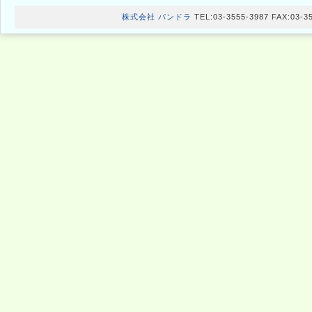
発売／パンドラ 販売／ 現代書館
60年代にニュージャーマン・シネマの流れ
激的な映像を創造するヴェルナー・ヘルツォ
に！
株式会社 パンドラ
TEL:03-3555-3987 FAX:03-3