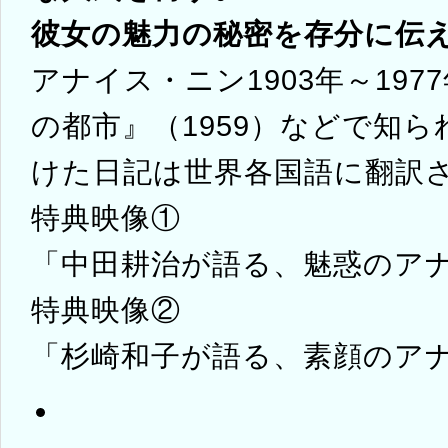
彼女の魅力の秘密を存分に伝
アナイス・ニン1903年～197
の都市』（1959）などで知
けた日記は世界各国語に翻訳
特典映像①
「中田耕治が語る、魅惑のアナイ
特典映像②
「杉崎和子が語る、素顔のアナイ